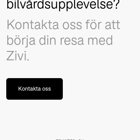
bilvårdsupplevelse?
Kontakta oss för att
börja din resa med
Zivi.
Kontakta oss