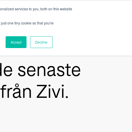
nalized services to you, both on this website
terare
Kontakt
Show submenu for Investerare
just one tiny cookie so that you're
Accept
Decline
de senaste
rån Zivi.