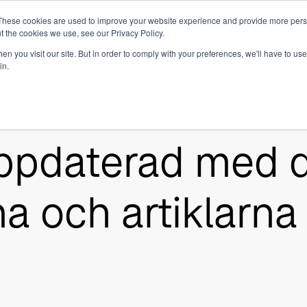
These cookies are used to improve your website experience and provide more perso
t the cookies we use, see our Privacy Policy.
 det
Om oss
Våra tjänster
SaaS
Inves
Show submenu for Om oss
n you visit our site. But in order to comply with your preferences, we'll have to use 
in.
uppdaterad med 
a och artiklarna f