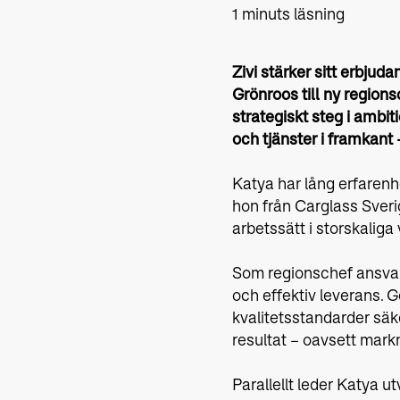
1 minuts läsning
Zivi stärker sitt erbjud
Grönroos till ny region
strategiskt steg i amb
och tjänster i framkant 
Katya har lång erfaren
hon från Carglass Sveri
arbetssätt i storskalig
Som regionschef ansvara
och effektiv leverans. 
kvalitetsstandarder säk
resultat – oavsett mark
Parallellt leder Katya u