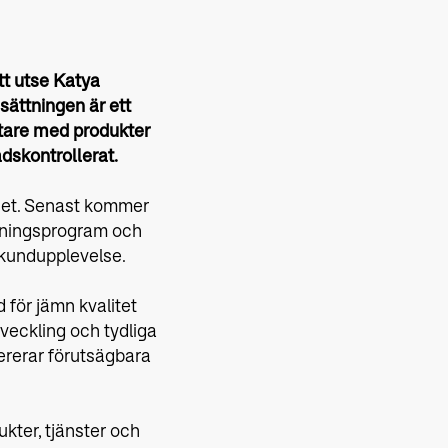
tt utse Katya
sättningen är ett
etare med produkter
adskontrollerat.
mhet. Senast kommer
ldningsprogram och
h kundupplevelse.
för jämn kvalitet
veckling och tydliga
ererar förutsägbara
ukter, tjänster och