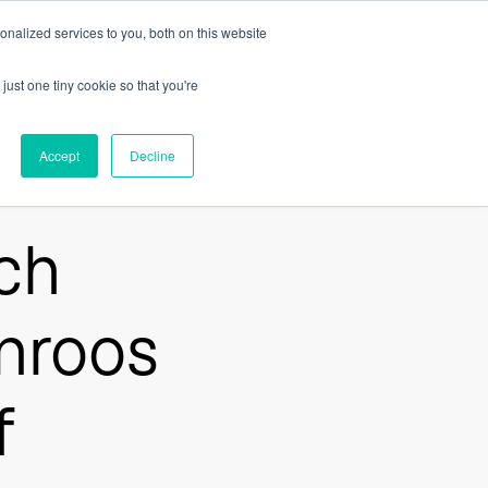
nalized services to you, both on this website
terare
Kontakt
Show submenu for Investerare
just one tiny cookie so that you're
Accept
Decline
ch
önroos
f