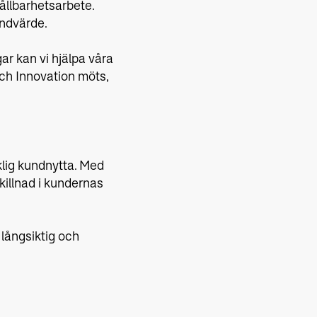
ållbarhetsarbete.
undvärde.
r kan vi hjälpa våra
och Innovation möts,
klig kundnytta. Med
killnad i kundernas
 långsiktig och