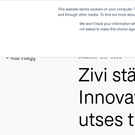
This website stores cookies on your computer. 
and through other media. To find out more abou
Så här fungerar
We won't track your information whe
not asked to make this choice aga
JANUARI 13, 2026
Alla inlägg
Zivi s
Innova
utses t