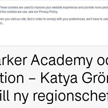
These cookies are used to improve your website experience and provide more perso
t the cookies we use, see our Privacy Policy.
 det
Om oss
Våra tjänster
SaaS
Inves
Show submenu for Om oss
n you visit our site. But in order to comply with your preferences, we'll have to use 
in.
tärker Academy o
tion – Katya Gr
ill ny regionsche