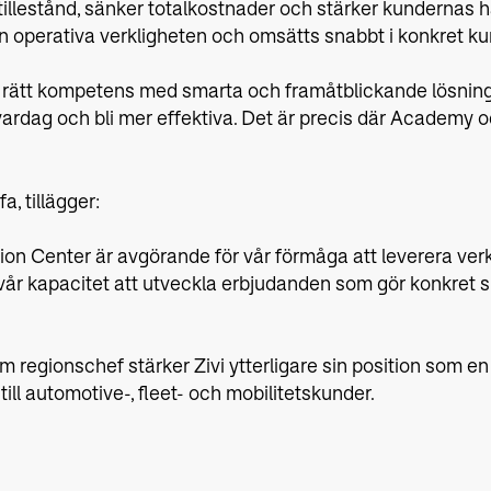
llestånd, sänker totalkostnader och stärker kundernas h
n operativa verkligheten och omsätts snabbt i konkret k
rätt kompetens med smarta och framåtblickande lösninga
 vardag och bli mer effektiva. Det är precis där Academy 
, tillägger:
n Center är avgörande för vår förmåga att leverera ver
i vår kapacitet att utveckla erbjudanden som gör konkret s
regionschef stärker Zivi ytterligare sin position som en
ll automotive-, fleet- och mobilitetskunder.