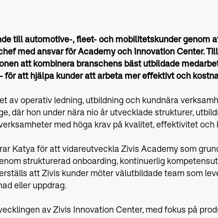
ande till automotive-, fleet- och mobilitetskunder genom a
schef med ansvar för Academy och Innovation Center. Till
itionen att kombinera branschens bäst utbildade medarb
– för att hjälpa kunder att arbeta mer effektivt och kostn
het av operativ ledning, utbildning och kundnära verksa
ge, där hon under nära nio år utvecklade strukturer, utbi
a verksamheter med höga krav på kvalitet, effektivitet oc
r Katya för att vidareutveckla Zivis Academy som grund 
Genom strukturerad onboarding, kontinuerlig kompetensut
erställs att Zivis kunder möter välutbildade team som lev
nad eller uppdrag.
tvecklingen av Zivis Innovation Center, med fokus på prod